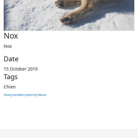
Nox
Nox
Date
15 October 2019
Tags
Chien
FaLang translation system by Faboba