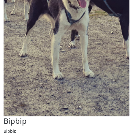
Bipbip
Bipbip